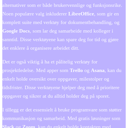
alternativer som er både brukervennlige og funksjonsrike.
Noen populære valg inkluderer
LibreOffice
, som gir en
komplett suite med verktøy for dokumentbehandling, og
Google Docs
, som lar deg samarbeide med kolleger i
sanntid. Disse verktøyene kan spare deg for tid og gjøre
det enklere å organisere arbeidet ditt.
Det er også viktig å ha et pålitelig verktøy for
prosjektledelse. Med apper som
Trello
og
Asana
, kan du
enkelt holde oversikt over oppgaver, milestolper og
tidsfrister. Disse verktøyene hjelper deg med å prioritere
oppgaver og sikrer at du alltid holder deg på sporet.
I tillegg er det essensielt å bruke programvare som støtter
kommunikasjon og samarbeid. Med gratis løsninger som
Slack
og
Zoom
, kan du enkelt holde kontakten med