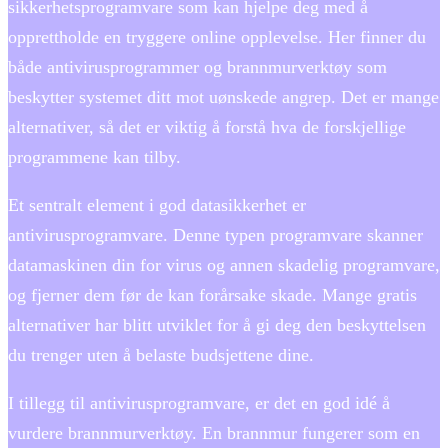
sikkerhetsprogramvare som kan hjelpe deg med å
opprettholde en tryggere online opplevelse. Her finner du
både antivirusprogrammer og brannmurverktøy som
beskytter systemet ditt mot uønskede angrep. Det er mange
alternativer, så det er viktig å forstå hva de forskjellige
programmene kan tilby.
Et sentralt element i god datasikkerhet er
antivirusprogramvare. Denne typen programvare skanner
datamaskinen din for virus og annen skadelig programvare,
og fjerner dem før de kan forårsake skade. Mange gratis
alternativer har blitt utviklet for å gi deg den beskyttelsen
du trenger uten å belaste budsjettene dine.
I tillegg til antivirusprogramvare, er det en god idé å
vurdere brannmurverktøy. En brannmur fungerer som en