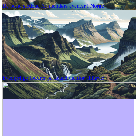
De beste stedene for utendørs eventyr i Norge
Eventyrlige fotturer på Island utenfor allfarvei