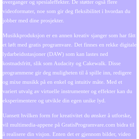
overganger og spesialeffekter. De støtter også flere
videoformater, noe som gir deg fleksibilitet i hvordan du
jobber med dine prosjekter.
Musikkproduksjon er en annen kreativ sjanger som har fått
et løft med gratis programvare. Det finnes en rekke digitale
lydarbeidsstasjoner (DAW) som kan lastes ned
kostnadsfritt, slik som Audacity og Cakewalk. Disse
programmene gir deg muligheten til å spille inn, redigere
og mixe musikk på en enkel og intuitiv måte. Med et
variert utvalg av virtuelle instrumenter og effekter kan du
eksperimentere og utvikle din egen unike lyd.
Uansett hvilken form for kreativitet du ønsker å utforske,
vil multimedia-appene på GratisProgramvare.com bidra til
å realisere din visjon. Enten det er gjennom bilder, video