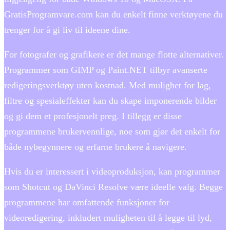
GratisProgramvare.com kan du enkelt finne verktøyene du
trenger for å gi liv til ideene dine.
For fotografer og grafikere er det mange flotte alternativer.
Programmer som GIMP og Paint.NET tilbyr avanserte
redigeringsverktøy uten kostnad. Med mulighet for lag,
filtre og spesialeffekter kan du skape imponerende bilder
og gi dem et profesjonelt preg. I tillegg er disse
programmene brukervennlige, noe som gjør det enkelt for
både nybegynnere og erfarne brukere å navigere.
Hvis du er interessert i videoproduksjon, kan programmer
som Shotcut og DaVinci Resolve være ideelle valg. Begge
programmene har omfattende funksjoner for
videoredigering, inkludert muligheten til å legge til lyd,