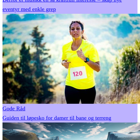
eventyr med enkle grep
Gode Råd
Guiden til løpesko for damer til bane og terreng