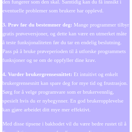
den fungerer som den skal. Samtidig kan du få innsikt i
eventuelle problemer som brukere har opplevd.
3. Prøv før du bestemmer deg:
Mange programmer tilbyr
gratis prøveversjoner, og dette kan være en utmerket måte
å teste funksjonaliteten før du tar en endelig beslutning.
Pass på å bruke prøveperioden til å utforske programmets
funksjoner og se om de oppfyller dine krav.
4. Vurder brukergrensesnittet:
Et intuitivt og enkelt
brukergrensesnitt kan spare deg for mye tid og frustrasjon.
Sørg for å velge programvare som er brukervennlig,
spesielt hvis du er nybegynner. En god brukeropplevelse
kan gjøre arbeidet ditt mye mer effektivt.
Med disse tipsene i bakhodet vil du være bedre rustet til å