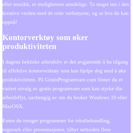
eller musikk, er mulighetene uendelige. Ta steget inn i den
kreative verden med de rette verktøyene, og se hva du kan
oppnå!
Kontorverktøy som øker
produktiviteten
I dagens hektiske arbeidsliv er det avgjørende å ha tilgang
til effektive kontorverktøy som kan hjelpe deg med å øke
produktiviteten. På GratisProgramvare.com finner du et
variert utvalg av gratis programvare som kan styrke din
arbeidsflyt, uavhengig av om du bruker Windows 10 eller
MacOSX.
Enten du trenger programmer for tekstbehandling,
regneark eller presentasjoner, tilbyr nettsiden flere