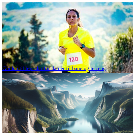
Guiden til løpesko for damer til bane og terreng