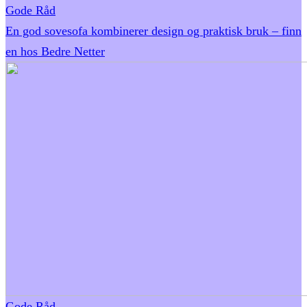
Gode Råd
En god sovesofa kombinerer design og praktisk bruk – finn
en hos Bedre Netter
Gode Råd