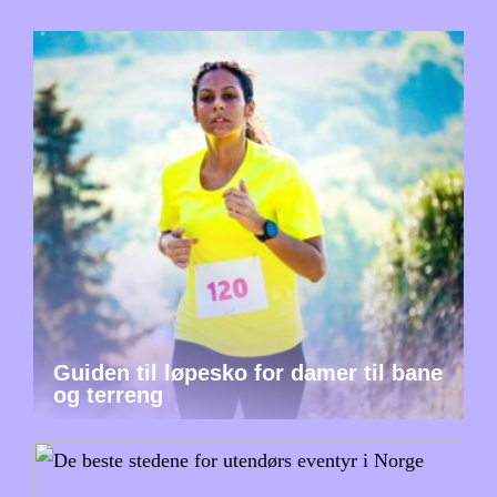
Guiden til løpesko for damer til bane
og terreng