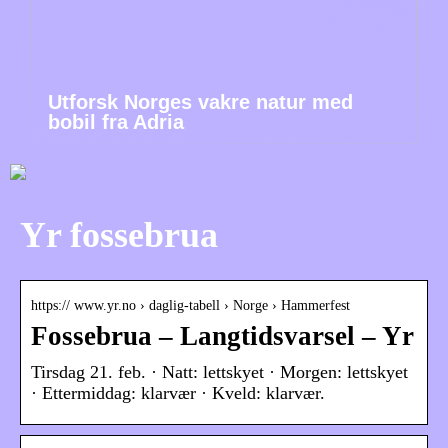
Utforsk Norges vakre natur med
bobil fra Adria
Yr fossebrua
https:// www.yr.no › daglig-tabell › Norge › Hammerfest
Fossebrua – Langtidsvarsel – Yr
Tirsdag 21. feb. · Natt: lettskyet · Morgen: lettskyet
· Ettermiddag: klarvær · Kveld: klarvær.