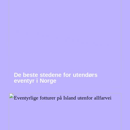
De beste stedene for utendørs
eventyr i Norge