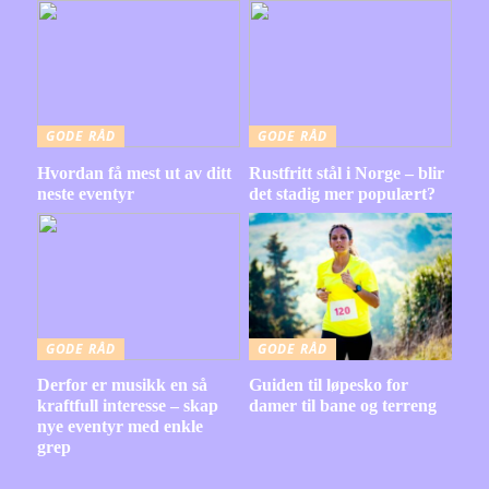
GODE RÅD
GODE RÅD
Hvordan få mest ut av ditt
Rustfritt stål i Norge – blir
neste eventyr
det stadig mer populært?
GODE RÅD
GODE RÅD
Derfor er musikk en så
Guiden til løpesko for
kraftfull interesse – skap
damer til bane og terreng
nye eventyr med enkle
grep