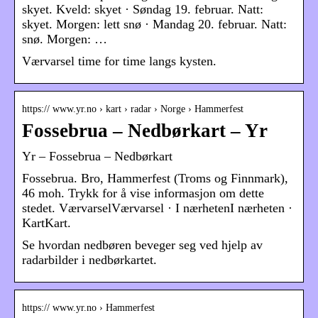
skyet. Kveld: skyet · Søndag 19. februar. Natt:
skyet. Morgen: lett snø · Mandag 20. februar. Natt:
snø. Morgen: …
Værvarsel time for time langs kysten.
https:// www.yr.no › kart › radar › Norge › Hammerfest
Fossebrua – Nedbørkart – Yr
Yr – Fossebrua – Nedbørkart
Fossebrua. Bro, Hammerfest (Troms og Finnmark),
46 moh. Trykk for å vise informasjon om dette
stedet. VærvarselVærvarsel · I nærhetenI nærheten ·
KartKart.
Se hvordan nedbøren beveger seg ved hjelp av
radarbilder i nedbørkartet.
https:// www.yr.no › Hammerfest