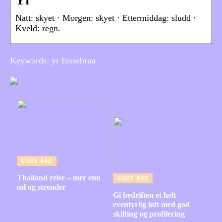
Yr
Natt: skyet · Morgen: skyet · Ettermiddag: sludd ·
Kveld: regn.
Keywords: yr fossebrua
GODE RÅD
Thailand reise – mer enn
GODE RÅD
sol og strender
Gi bedriften et helt
eventyrlig løft med god
skilting og profilering