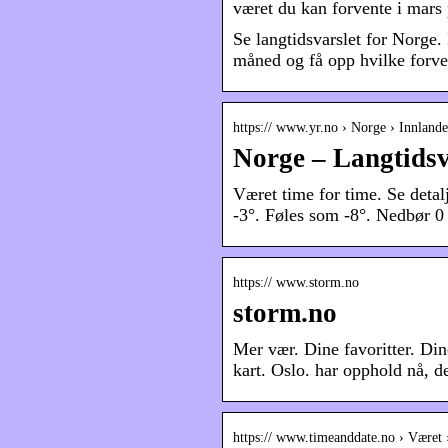
været du kan forvente i mars 
Se langtidsvarslet for Norge.
måned og få opp hvilke forve
https:// www.yr.no › Norge › Innland
Norge – Langtidsv
Været time for time. Se detal
-3°. Føles som -8°. Nedbør 
https:// www.storm.no
storm.no
Mer vær. Dine favoritter. Din
kart. Oslo. har opphold nå, de
https:// www.timeanddate.no › Været 