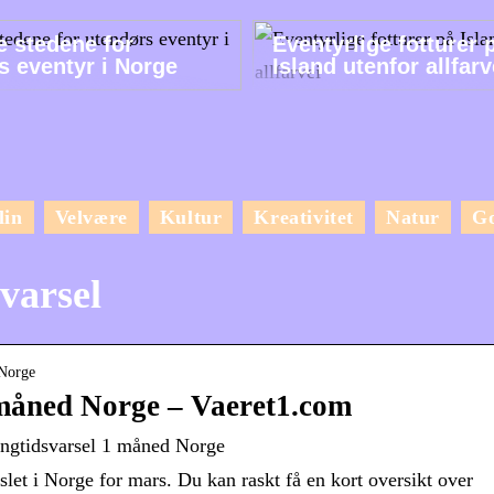
e stedene for
Eventyrlige fotturer 
s eventyr i Norge
Island utenfor allfarv
lin
Velvære
Kultur
Kreativitet
Natur
G
varsel
 Norge
 måned Norge – Vaeret1.com
angtidsvarsel 1 måned Norge
slet i Norge for mars. Du kan raskt få en kort oversikt over