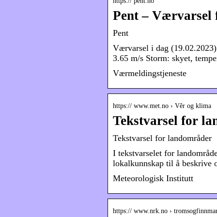
https:// pent.no
Pent – Værvarsel 
Pent
Værvarsel i dag (19.02.2023):
3.65 m/s Storm: skyet, tempe
Værmeldingstjeneste
https:// www.met.no › Vêr og klima
Tekstvarsel for la
Tekstvarsel for landområder
I tekstvarselet for landområ
lokalkunnskap til å beskrive
Meteorologisk Institutt
https:// www.nrk.no › tromsogfinnm