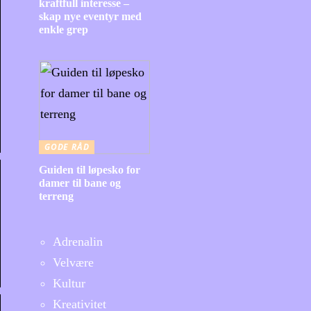
kraftfull interesse –
skap nye eventyr med
enkle grep
GODE RÅD
Guiden til løpesko for
damer til bane og
terreng
Adrenalin
Velvære
Kultur
Kreativitet