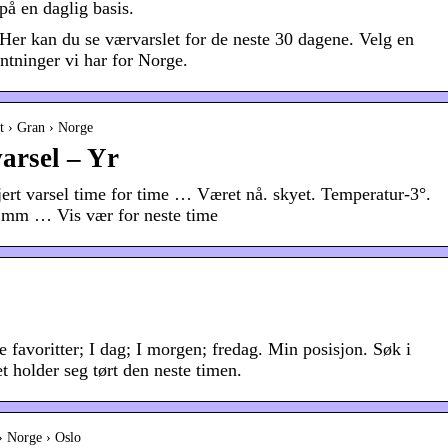
på en daglig basis.
 Her kan du se værvarslet for de neste 30 dagene. Velg en
ntninger vi har for Norge.
et › Gran › Norge
arsel – Yr
jert varsel time for time … Været nå. skyet. Temperatur-3°.
0 mm … Vis vær for neste time
e favoritter; I dag; I morgen; fredag. Min posisjon. Søk i
t holder seg tørt den neste timen.
› Norge › Oslo