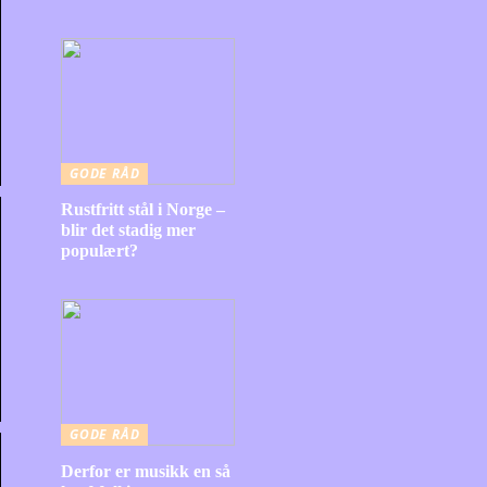
GODE RÅD
Rustfritt stål i Norge –
blir det stadig mer
populært?
GODE RÅD
Derfor er musikk en så