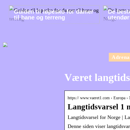
Guiden til løpesko for damer
De best
til bane og terreng
utendør
Adrena
Været langtids
https:// www.vaeret1.com › Europa ›
Langtidsvarsel 1
Langtidsvarsel for Norge | L
Denne siden viser langtidsvar