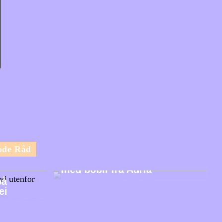
ode Råd
Utforsk Norges vakre natur
med bobil fra Adria
på
ei