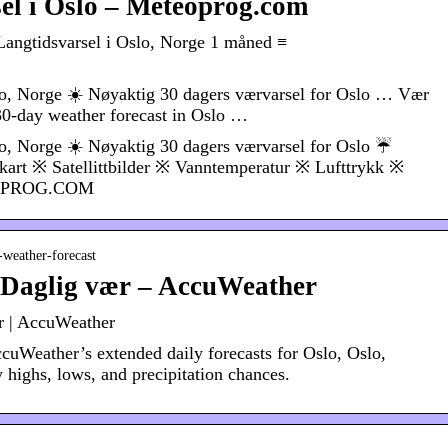
el i Oslo – Meteoprog.com
 Langtidsvarsel i Oslo, Norge 1 måned ≡
lo, Norge ☀️ Nøyaktig 30 dagers værvarsel for Oslo … Vær
30-day weather forecast in Oslo …
lo, Norge ☀️ Nøyaktig 30 dagers værvarsel for Oslo ☔
art ※ Satellittbilder ※ Vanntemperatur ※ Lufttrykk ※
EOPROG.COM
-weather-forecast
e Daglig vær – AccuWeather
r | AccuWeather
uWeather’s extended daily forecasts for Oslo, Oslo,
 highs, lows, and precipitation chances.