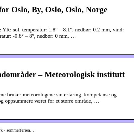
for Oslo, By, Oslo, Oslo, Norge
 YR: sol, temperatur: 1.8° – 8.1°, nedbør: 0.2 mm, vind:
ratur: -0.8° – 8°, nedbør: 0 mm, …
ndområder – Meteorologisk institutt
dene bruker meteorologene sin erfaring, kompetanse og
 og oppsummere været for et større område, …
ark › sommerferien…