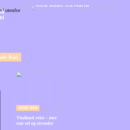
med bobil fra Adria
på
ei
ode Råd
GODE RÅD
Thailand reise – mer
enn sol og strender