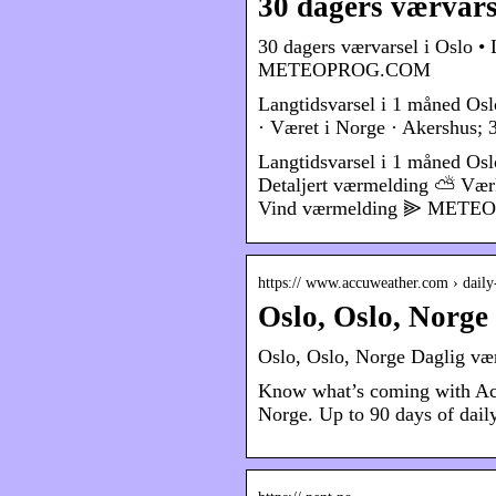
30 dagers værvars
30 dagers værvarsel i Oslo •
METEOPROG.COM
Langtidsvarsel i 1 måned Os
· Været i Norge · Akershus; 
Langtidsvarsel i 1 måned Os
Detaljert værmelding ⛅ Værk
Vind værmelding ⫸ MET
https:// www.accuweather.com › daily
Oslo, Oslo, Norg
Oslo, Oslo, Norge Daglig væ
Know what’s coming with Acc
Norge. Up to 90 days of daily