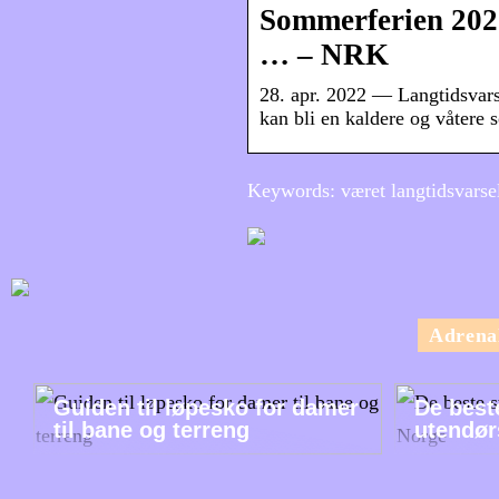
Sommerferien 2022
… – NRK
28. apr. 2022 — Langtidsvars
kan bli en kaldere og våtere
Keywords: været langtidsvarse
Adrena
Guiden til løpesko for damer
De best
til bane og terreng
utendør