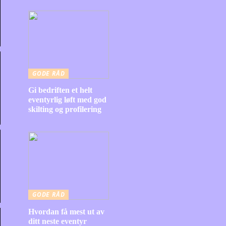
GODE RÅD
Gi bedriften et helt
eventyrlig løft med god
skilting og profilering
GODE RÅD
Hvordan få mest ut av
ditt neste eventyr