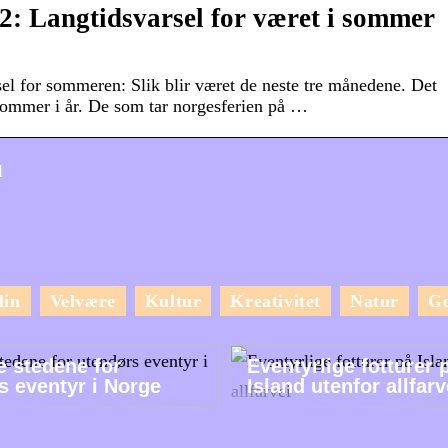
: Langtidsvarsel for været i sommer
el for sommeren: Slik blir været de neste tre månedene. Det
 sommer i år. De som tar norgesferien på …
l
lin
Velvære
Kultur
Kreativitet
Natur
G
e stedene for
Eventyrlige fotturer 
s eventyr i Norge
Island utenfor allfarv