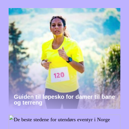
Guiden til løpesko for damer til bane
og terreng