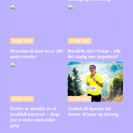
GODE RÅD
GODE RÅD
Hvordan få mest ut av ditt
Rustfritt stål i Norge – blir
neste eventyr
det stadig mer populært?
GODE RÅD
GODE RÅD
Derfor er musikk en så
Guiden til løpesko for
kraftfull interesse – skap
damer til bane og terreng
nye eventyr med enkle
grep