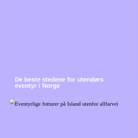
De beste stedene for utendørs
eventyr i Norge