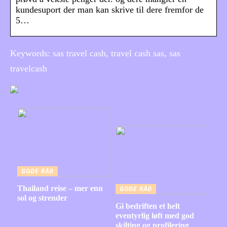
kundesuport der man kan skrive til dere fremfor de
5…
Keywords: sas travel cash, travel cash sas, sas
travelcash
GODE RÅD
Thailand reise – mer enn
GODE RÅD
sol og strender
Gi bedriften et helt
eventyrlig løft med god
skilting og profilering