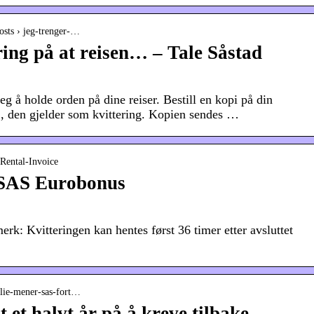
osts › jeg-trenger-…
ring på at reisen… – Tale Såstad
g å holde orden på dine reiser. Bestill en kopi på din
S, den gjelder som kvittering. Kopien sendes …
-Rental-Invoice
– SAS Eurobonus
erk: Kvitteringen kan hentes først 36 timer etter avsluttet
ilie-mener-sas-fort…
 et halvt år på å kreve tilbake