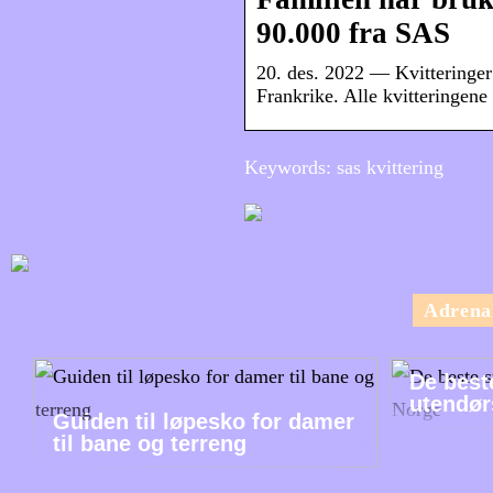
90.000 fra SAS
20. des. 2022 — Kvitteringer 
Frankrike. Alle kvitteringen
Keywords: sas kvittering
Adrena
De best
utendør
Guiden til løpesko for damer
til bane og terreng