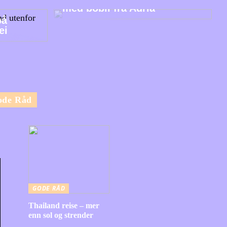
med bobil fra Adria
på
ei
ode Råd
GODE RÅD
Thailand reise – mer
enn sol og strender