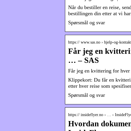
Når du bestiller en reise, sen
bestillingen din etter at vi har
Spørsmål og svar
https:// www.sas.no › hjelp-og-kontakt
Får jeg en kvitter
… – SAS
Får jeg en kvittering for hve
Klippekort: Du får en kvitter
etter hver reise som spesifis
Spørsmål og svar
https:// insideflyer.no › … › InsideFl
Hvordan dokumente