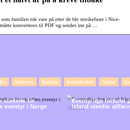
som familien tok vare på etter de ble streikefaste i Nice-
e måtte konverteres til PDF og sendes inn på …
lin
Velvære
Kultur
Kreativitet
Natur
G
e stedene for
Eventyrlige fotturer 
s eventyr i Norge
Island utenfor allfarv