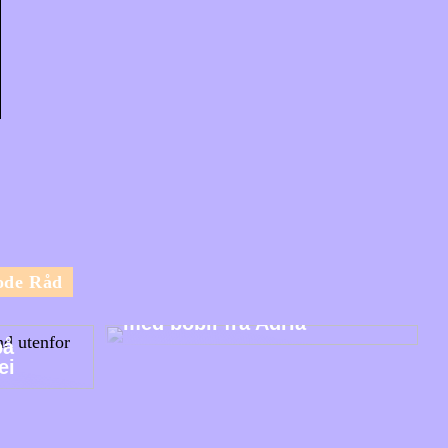
ode Råd
Utforsk Norges vakre natur
med bobil fra Adria
på
ei