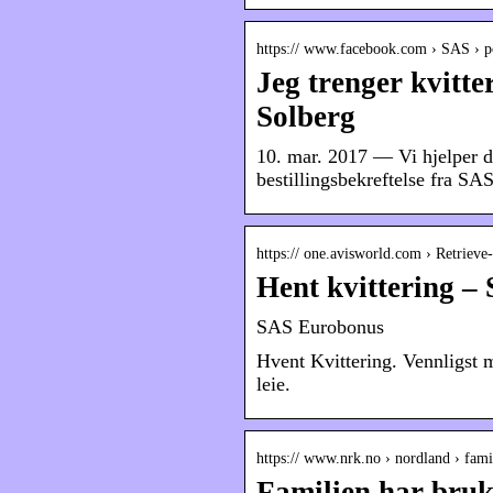
https:// www.facebook.com › SAS › p
Jeg trenger kvitte
Solberg
10. mar. 2017 — Vi hjelper de
bestillingsbekreftelse fra SA
https:// one.avisworld.com › Retrieve
Hent kvittering 
SAS Eurobonus
Hvent Kvittering. Vennligst m
leie.
https:// www.nrk.no › nordland › fam
Familien har brukt