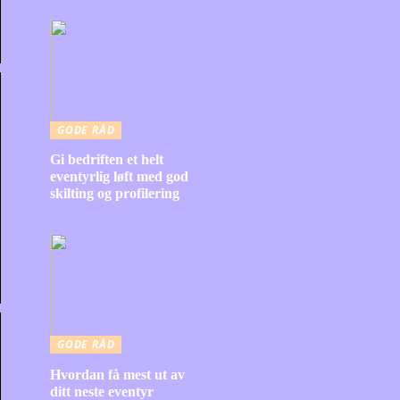
GODE RÅD
Gi bedriften et helt
eventyrlig løft med god
skilting og profilering
GODE RÅD
Hvordan få mest ut av
ditt neste eventyr