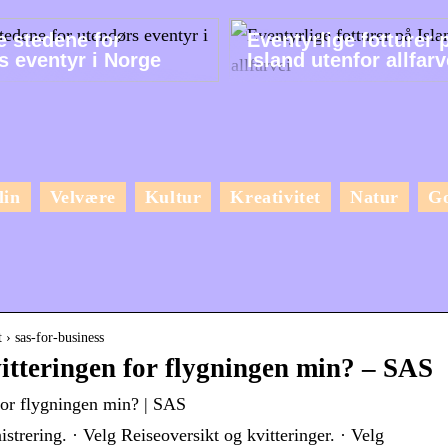
e stedene for
Eventyrlige fotturer 
s eventyr i Norge
Island utenfor allfarv
lin
Velvære
Kultur
Kreativitet
Natur
G
 › sas-for-business
vitteringen for flygningen min? – SAS
 for flygningen min? | SAS
strering. · Velg Reiseoversikt og kvitteringer. · Velg