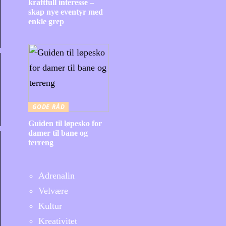
kraftfull interesse –
skap nye eventyr med
enkle grep
GODE RÅD
Guiden til løpesko for
damer til bane og
terreng
Adrenalin
Velvære
Kultur
Kreativitet