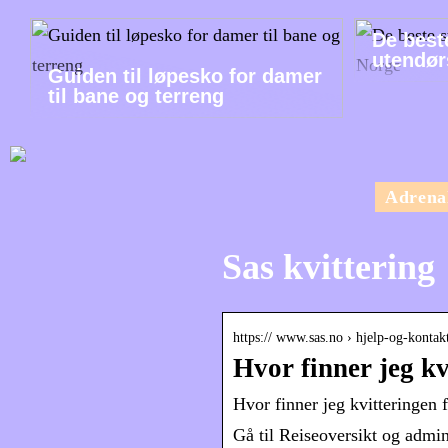
De best
utendør
Guiden til løpesko for damer
til bane og terreng
Adrena
Sas kvittering
https:// www.sas.no › hjelp-og-kontakt
Hvor finner jeg k
Hvor finner jeg kvitteringen
Gå til Reiseoversikt og admini