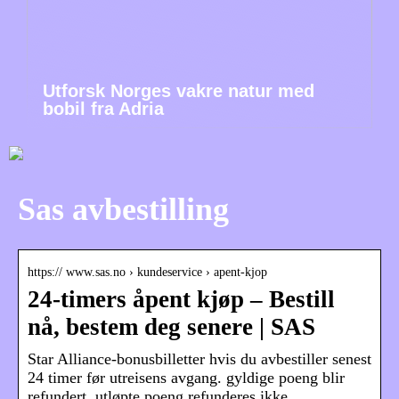
Utforsk Norges vakre natur med
bobil fra Adria
Sas avbestilling
https:// www.sas.no › kundeservice › apent-kjop
24-timers åpent kjøp – Bestill
nå, bestem deg senere | SAS
Star Alliance-bonusbilletter hvis du avbestiller senest
24 timer før utreisens avgang. gyldige poeng blir
refundert, utløpte poeng refunderes ikke.