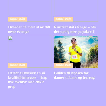
GODE RÅD
GODE RÅD
Hvordan få mest ut av ditt
Rustfritt stål i Norge – blir
neste eventyr
det stadig mer populært?
GODE RÅD
GODE RÅD
Derfor er musikk en så
Guiden til løpesko for
kraftfull interesse – skap
damer til bane og terreng
nye eventyr med enkle
grep