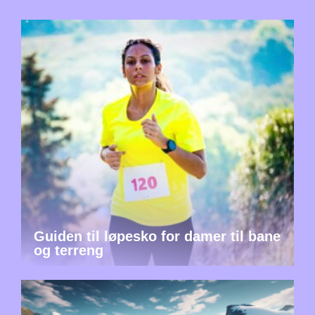
Guiden til løpesko for damer til bane
og terreng