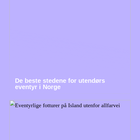
De beste stedene for utendørs
eventyr i Norge