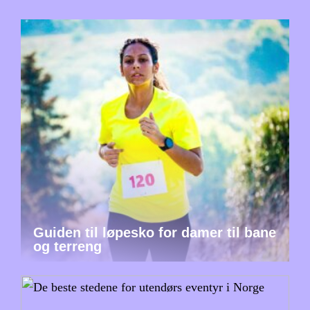
Guiden til løpesko for damer til bane
og terreng