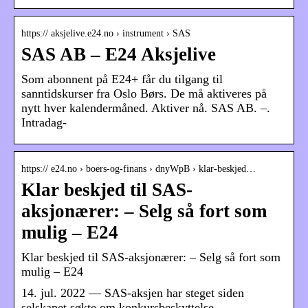
https:// aksjelive.e24.no › instrument › SAS
SAS AB – E24 Aksjelive
Som abonnent på E24+ får du tilgang til
sanntidskurser fra Oslo Børs. De må aktiveres på
nytt hver kalendermåned. Aktiver nå. SAS AB. –.
Intradag-
https:// e24.no › boers-og-finans › dnyWpB › klar-beskjed…
Klar beskjed til SAS-
aksjonærer: – Selg så fort som
mulig – E24
Klar beskjed til SAS-aksjonærer: – Selg så fort som
mulig – E24
14. jul. 2022 — SAS-aksjen har steget siden
selskapet søkte om konkursbeskyttelse.