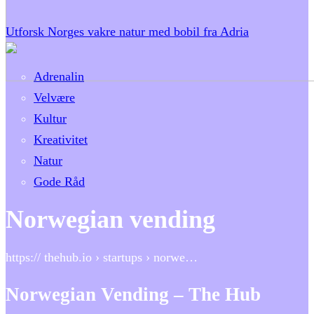
Utforsk Norges vakre natur med bobil fra Adria
Adrenalin
Velvære
Kultur
Kreativitet
Natur
Gode Råd
Norwegian vending
https:// thehub.io › startups › norwe…
Norwegian Vending – The Hub