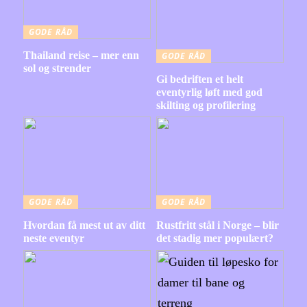
GODE RÅD
Thailand reise – mer enn
GODE RÅD
sol og strender
Gi bedriften et helt
eventyrlig løft med god
skilting og profilering
GODE RÅD
GODE RÅD
Hvordan få mest ut av ditt
Rustfritt stål i Norge – blir
neste eventyr
det stadig mer populært?