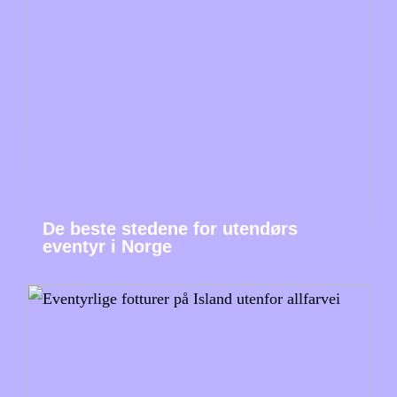
De beste stedene for utendørs
eventyr i Norge