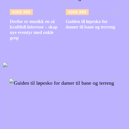
GODE RÅD
GODE RÅD
Derfor er musikk en så
Guiden til løpesko for
kraftfull interesse – skap
damer til bane og terreng
nye eventyr med enkle
grep