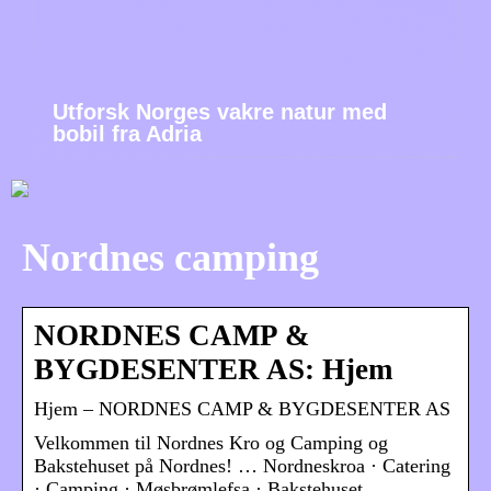
Utforsk Norges vakre natur med
bobil fra Adria
Nordnes camping
NORDNES CAMP &
BYGDESENTER AS: Hjem
Hjem – NORDNES CAMP & BYGDESENTER AS
Velkommen til Nordnes Kro og Camping og
Bakstehuset på Nordnes! … Nordneskroa · Catering
· Camping · Møsbrømlefsa · Bakstehuset …