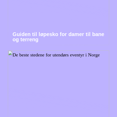
Guiden til løpesko for damer til bane
og terreng