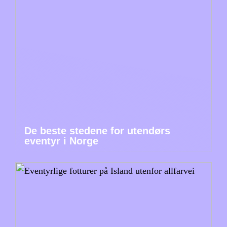
De beste stedene for utendørs
eventyr i Norge