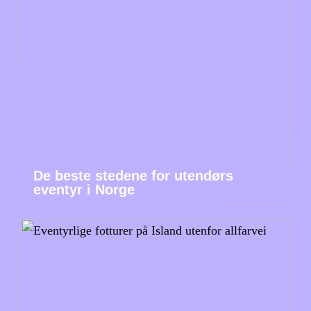
De beste stedene for utendørs
eventyr i Norge