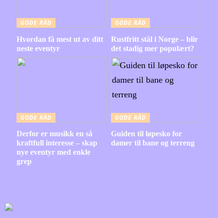
GODE RÅD
GODE RÅD
Hvordan få mest ut av ditt
Rustfritt stål i Norge – blir
neste eventyr
det stadig mer populært?
GODE RÅD
GODE RÅD
Derfor er musikk en så
Guiden til løpesko for
kraftfull interesse – skap
damer til bane og terreng
nye eventyr med enkle
grep