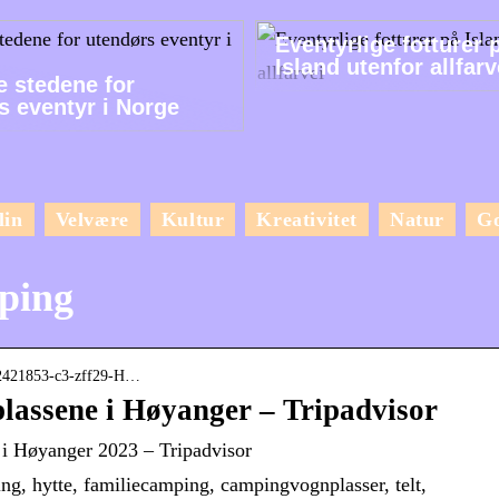
Eventyrlige fotturer 
Island utenfor allfarv
e stedene for
s eventyr i Norge
lin
Velvære
Kultur
Kreativitet
Natur
G
ping
s-g2421853-c3-zff29-H…
lassene i Høyanger – Tripadvisor
 Høyanger 2023 – Tripadvisor
, hytte, familiecamping, campingvognplasser, telt,