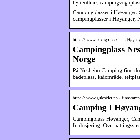
hytteutleie, campingvognpla
Campingplasser i Høyanger: S
campingplasser i Høyanger, N
https:// www.trivago.no › … › Høyan
Campingplass Nes
Norge
På Nesheim Camping finn du 1
badeplass, kaiområde, teltpl
https:// www.gulesider.no › finn:cam
Camping I Høyanger
Campingplass Høyanger, Cam
Innlosjering, Overnattingsst