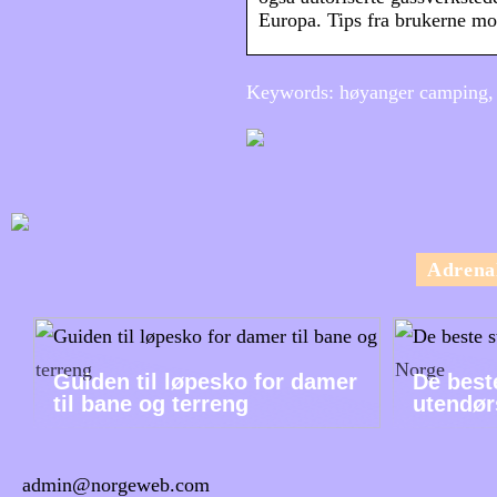
Europa. Tips fra brukerne mo
Keywords: høyanger camping,
Adrena
Guiden til løpesko for damer
De best
til bane og terreng
utendør
admin@norgeweb.com