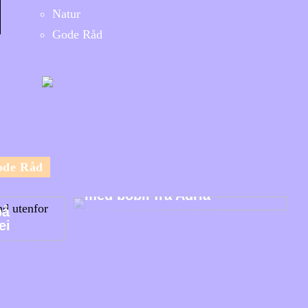
Natur
Gode Råd
ode Råd
Utforsk Norges vakre natur
med bobil fra Adria
på
ei