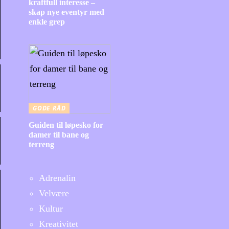
kraftfull interesse –
skap nye eventyr med
enkle grep
GODE RÅD
Guiden til løpesko for
damer til bane og
terreng
Adrenalin
Velvære
Kultur
Kreativitet