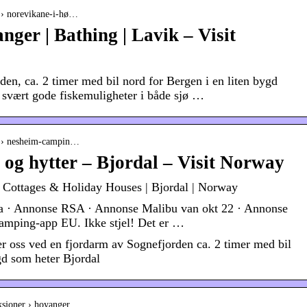
s › norevikane-i-hø…
ger | Bathing | Lavik – Visit
rden, ca. 2 timer med bil nord for Bergen i en liten bygd
t svært gode fiskemuligheter i både sjø …
gs › nesheim-campin…
g hytter – Bjordal – Visit Norway
 Cottages & Holiday Houses | Bjordal | Norway
 · Annonse RSA · Annonse Malibu van okt 22 · Annonse
amping-app EU. Ikke stjel! Det er …
 oss ved en fjordarm av Sognefjorden ca. 2 timer med bil
gd som heter Bjordal
ksjoner › hoyanger