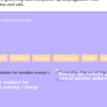
ttas med takk.
 camping høyanger
lin
Velvære
Kultur
Kreativitet
Natur
G
Eventyrlige fotturer 
Island utenfor allfarv
e stedene for
s eventyr i Norge