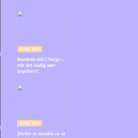
GODE RÅD
Rustfritt stål i Norge –
blir det stadig mer
populært?
GODE RÅD
Derfor er musikk en så