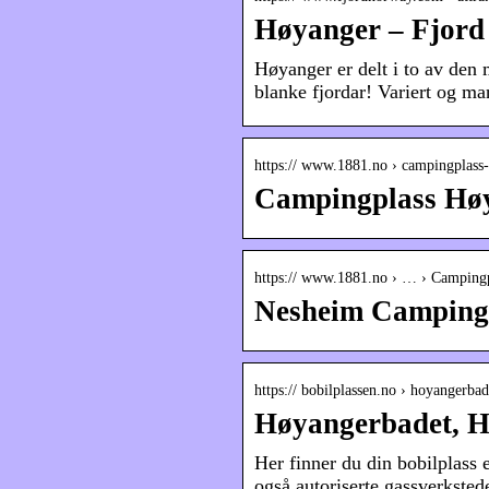
Høyanger – Fjor
Høyanger er delt i to av den 
blanke fjordar! Variert og ma
https:// www.1881.no › campingplass
Campingplass Høy
https:// www.1881.no › … › Campingp
Nesheim Camping,
https:// bobilplassen.no › hoyangerb
Høyangerbadet, Hø
Her finner du din bobilplass 
også autoriserte gassverksted