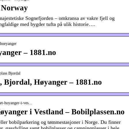
d Norway
majestetiske Sognefjorden – omkransa av vakre fjell og
ngfaldige med bygder tufta på ulik historie….
-hoeyanger
anger – 1881.no
lass Bjordal
 Bjordal, Høyanger – 1881.no
adet-hoyanger-i-ves…
yanger i Vestland – Bobilplassen.no
eller bobilparkering og tømmestasjoner i Norge. Du finner
er, gassfylling samt bobilplasser og campingplasser i hele