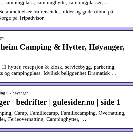
ss, campingplass, campinghytte, campingplasser, …
e anmeldelser fra reisende, bilder og gode tilbud på
orge på Tripadvisor.
ger
heim Camping & Hytter, Høyanger,
1 hytter, resepsjon & kiosk, servicebygg, parkering,
ass og campingplass. Idyllisk beliggenhet Dramatisk …
ping+i › høyanger
 | bedrifter | gulesider.no | side 1
ping, Camp, Familiecamp, Familiecamping, Overnatting,
eder, Ferieovernatting, Campinghytter, …