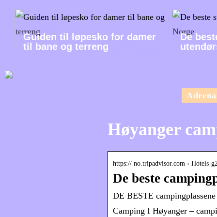
Guiden til løpesko for damer
De best
til bane og terreng
utendør
Adrena
Høyanger cam
https:// no.tripadvisor.com › Hotel
De beste campingp
DE BESTE campingplassene i
Camping I Høyanger – camping