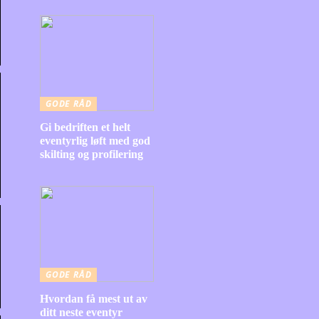
GODE RÅD
Gi bedriften et helt
eventyrlig løft med god
skilting og profilering
GODE RÅD
Hvordan få mest ut av
ditt neste eventyr