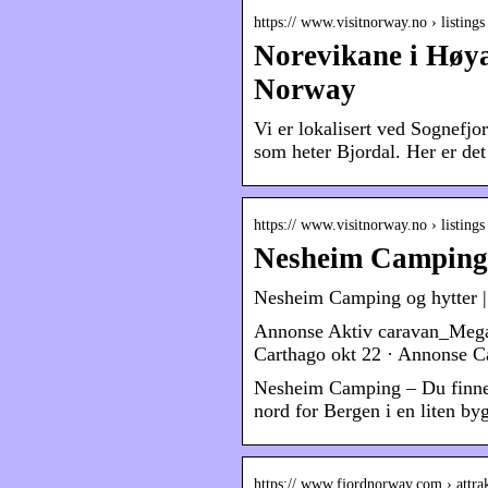
https:// www.visitnorway.no › listing
Norevikane i Høyan
Norway
Vi er lokalisert ved Sognefjo
som heter Bjordal. Her er de
https:// www.visitnorway.no › listin
Nesheim Camping o
Nesheim Camping og hytter |
Annonse Aktiv caravan_Mega
Carthago okt 22 · Annonse C
Nesheim Camping – Du finner
nord for Bergen i en liten by
https:// www.fjordnorway.com › attra