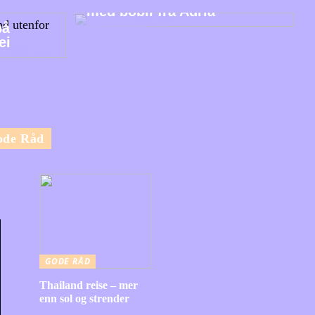
med bobil fra Adria
på
ei
ode Råd
GODE RÅD
Thailand reise – mer
enn sol og strender