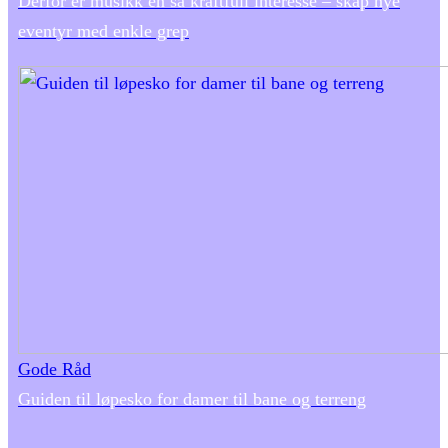
Derfor er musikk en så kraftfull interesse – skap nye
eventyr med enkle grep
Gode Råd
Guiden til løpesko for damer til bane og terreng