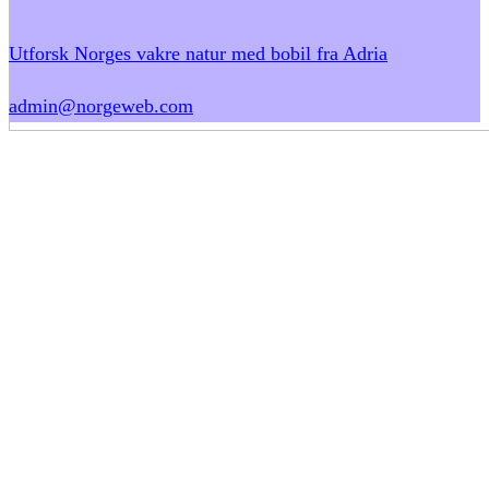
Utforsk Norges vakre natur med bobil fra Adria
admin@norgeweb.com