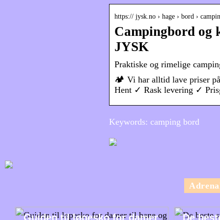
https:// jysk.no › hage › bord › campi
Campingbord og kl
JYSK
Praktiske og rimelige campi
🏕️ Vi har alltid lave prise
Hent ✓ Rask levering ✓ Pris
Keywords: camping bord
Adrena
Guiden til løpesko for damer
De best