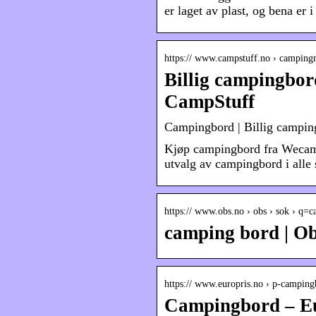
er laget av plast, og bena er i
https:// www.campstuff.no › campin
Billig campingbor
CampStuff
Campingbord | Billig campin
Kjøp campingbord fra Wecamp,
utvalg av campingbord i alle s
https:// www.obs.no › obs › sok › q=
camping bord | O
https:// www.europris.no › p-campi
Campingbord – E