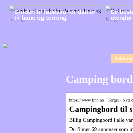
Guiden til løpesko for damer
De best
til bane og terreng
utendør
Adrena
Camping bord
https:// www.finn.no › Torget › Nytt 
Campingbord til s
Billig Campingbord i alle vari
Du finner 69 annonser som in