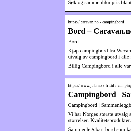
Søk og sammenlikn pris blant 
https:// caravan.no › campingbord
Bord – Caravan.n
Bord
Kjøp campingbord fra Wecamp,
utvalg av campingbord i alle s
Billig Campingbord i alle vari
https:// www.jula.no › fritid › camp
Campingbord | S
Campingbord | Sammenleggb
Vi har Norges største utvalg 
størrelser. Kvalitetsproduk
Sammenleggbart bord som kan