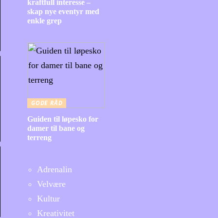
kraftfull interesse –
skap nye eventyr med
enkle grep
GODE RÅD
Guiden til løpesko for
damer til bane og
terreng
Adrenalin
Velvære
Kultur
Kreativitet