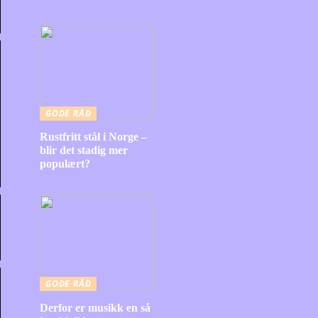
GODE RÅD
Rustfritt stål i Norge –
blir det stadig mer
populært?
GODE RÅD
Derfor er musikk en så