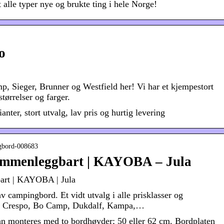
alle typer nye og brukte ting i hele Norge!
o
 Sieger, Brunner og Westfield her! Vi har et kjempestort
tørrelser og farger.
anter, stort utvalg, lav pris og hurtig levering
ingbord-008683
ammenleggbart | KAYOBA – Jula
art | KAYOBA | Jula
av campingbord. Et vidt utvalg i alle prisklasser og
ter. Crespo, Bo Camp, Dukdalf, Kampa,…
 monteres med to bordhøyder; 50 eller 62 cm. Bordplaten