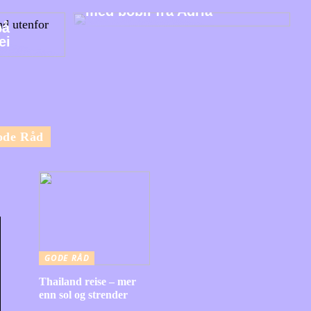
med bobil fra Adria
på
ei
ode Råd
GODE RÅD
Thailand reise – mer
enn sol og strender