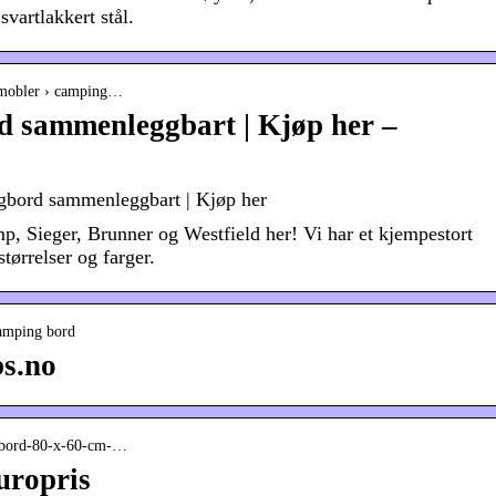
 svartlakkert stål.
gmobler › camping…
d sammenleggbart | Kjøp her –
gbord sammenleggbart | Kjøp her
 Sieger, Brunner og Westfield her! Vi har et kjempestort
tørrelser og farger.
camping bord
bs.no
ngbord-80-x-60-cm-…
uropris