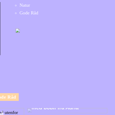
Natur
Gode Råd
ode Råd
Utforsk Norges vakre natur
med bobil fra Adria
på