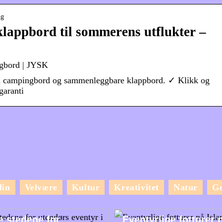
ng
appbord til sommerens utflukter –
ngbord | JYSK
r på campingbord og sammenleggbare klappbord. ✓ Klikk og
garanti
lin
Velvære
Kultur
Kreativitet
Natur
G
e stedene for
Eventyrlige fotturer 