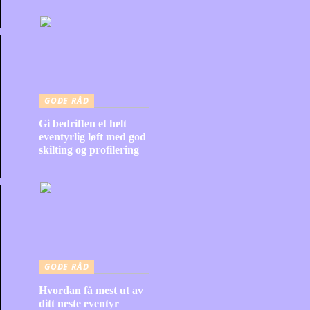
GODE RÅD
Gi bedriften et helt
eventyrlig løft med god
skilting og profilering
GODE RÅD
Hvordan få mest ut av
ditt neste eventyr