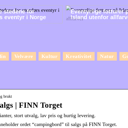
e stedene for
Eventyrlige fotturer 
s eventyr i Norge
Island utenfor allfarv
lin
Velvære
Kultur
Kreativitet
Natur
G
og brukt
algs | FINN Torget
anter, stort utvalg, lav pris og hurtig levering.
neholder ordet “campingbord” til salgs på FINN Torget.