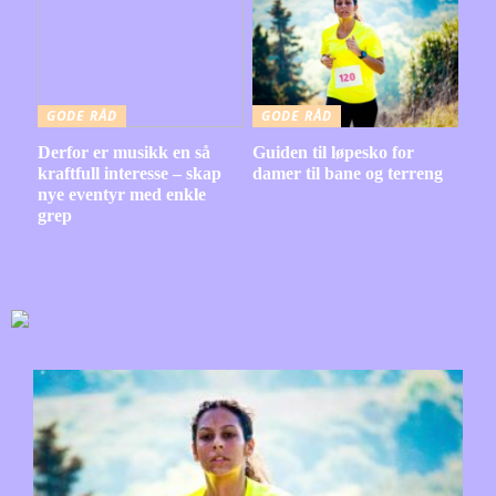
GODE RÅD
GODE RÅD
Derfor er musikk en så
Guiden til løpesko for
kraftfull interesse – skap
damer til bane og terreng
nye eventyr med enkle
grep