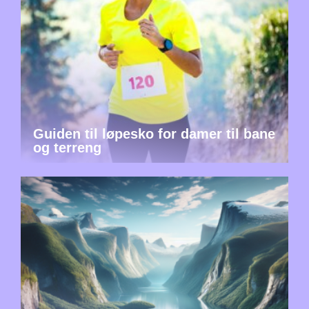
Guiden til løpesko for damer til bane
og terreng