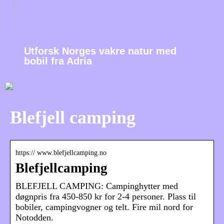
Utforsk Norges vakre natur med
bobil fra Adria
Blefjell camping
https:// www.blefjellcamping.no
Blefjellcamping
BLEFJELL CAMPING: Campinghytter med
døgnpris fra 450-850 kr for 2-4 personer. Plass til
bobiler, campingvogner og telt. Fire mil nord for
Notodden.