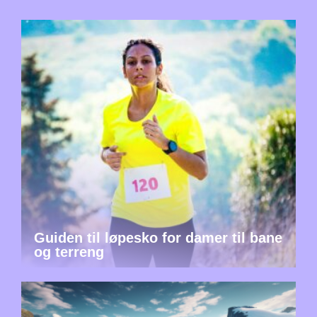
Guiden til løpesko for damer til bane
og terreng