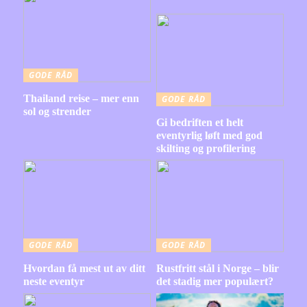
GODE RÅD
Thailand reise – mer enn
GODE RÅD
sol og strender
Gi bedriften et helt
eventyrlig løft med god
skilting og profilering
GODE RÅD
GODE RÅD
Hvordan få mest ut av ditt
Rustfritt stål i Norge – blir
neste eventyr
det stadig mer populært?