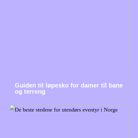
Guiden til løpesko for damer til bane
og terreng