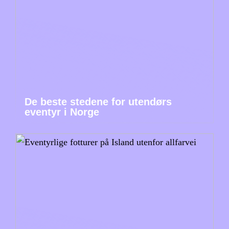
De beste stedene for utendørs
eventyr i Norge