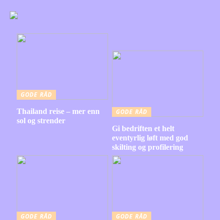
GODE RÅD
Thailand reise – mer enn
GODE RÅD
sol og strender
Gi bedriften et helt
eventyrlig løft med god
skilting og profilering
GODE RÅD
GODE RÅD