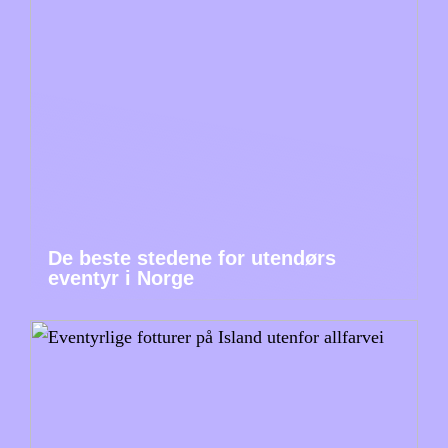
De beste stedene for utendørs
eventyr i Norge