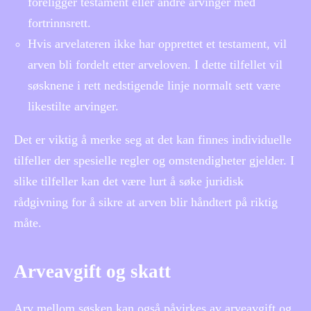
foreligger testament eller andre arvinger med
fortrinnsrett.
Hvis arvelateren ikke har opprettet et testament, vil
arven bli fordelt etter arveloven. I dette tilfellet vil
søsknene i rett nedstigende linje normalt sett være
likestilte arvinger.
Det er viktig å merke seg at det kan finnes individuelle
tilfeller der spesielle regler og omstendigheter gjelder. I
slike tilfeller kan det være lurt å søke juridisk
rådgivning for å sikre at arven blir håndtert på riktig
måte.
Arveavgift og skatt
Arv mellom søsken kan også påvirkes av arveavgift og