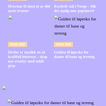
Hvordan få mest ut av ditt
Rustfritt stål i Norge – blir
neste eventyr
det stadig mer populært?
GODE RÅD
GODE RÅD
Derfor er musikk en så
Guiden til løpesko for
kraftfull interesse – skap
damer til bane og terreng
nye eventyr med enkle
grep