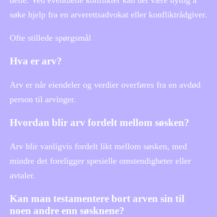
dette. Ved eventuelle konflikter kan det være nyttig å
søke hjelp fra en arverettsadvokat eller konfliktrådgiver.
Ofte stillede spørgsmål
Hva er arv?
Arv er når eiendeler og verdier overføres fra en avdød
person til arvinger.
Hvordan blir arv fordelt mellom søsken?
Arv blir vanligvis fordelt likt mellom søsken, med
mindre det foreligger spesielle omstendigheter eller
avtaler.
Kan man testamentere bort arven sin til
noen andre enn søsknene?