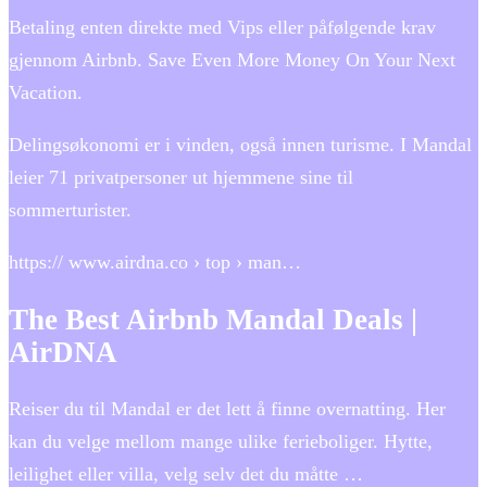
Betaling enten direkte med Vips eller påfølgende krav
gjennom Airbnb. Save Even More Money On Your Next
Vacation.
Delingsøkonomi er i vinden, også innen turisme. I Mandal
leier 71 privatpersoner ut hjemmene sine til
sommerturister.
https:// www.airdna.co › top › man…
The Best Airbnb Mandal Deals |
AirDNA
Reiser du til Mandal er det lett å finne overnatting. Her
kan du velge mellom mange ulike ferieboliger. Hytte,
leilighet eller villa, velg selv det du måtte …