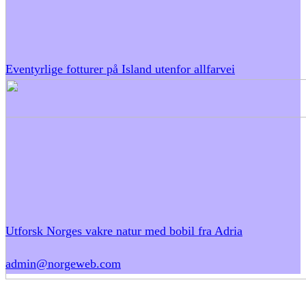
Eventyrlige fotturer på Island utenfor allfarvei
Utforsk Norges vakre natur med bobil fra Adria
admin@norgeweb.com