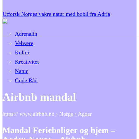
Utforsk Norges vakre natur med bobil fra Adria
Adrenalin
Velvære
Kultur
Kreativitet
Natur
Gode Råd
Airbnb mandal
https:// www.airbnb.no › Norge › Agder
Mandal Ferieboliger og hjem –