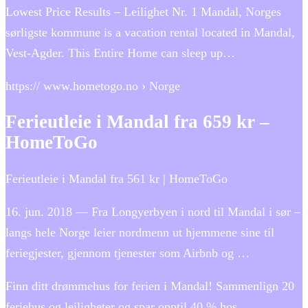
Lowest Price Results – Leilighet Nr. 1 Mandal, Norges
sørligste kommune is a vacation rental located in Mandal,
Vest-Agder. This Entire Home can sleep up…
https:// www.hometogo.no › Norge
Ferieutleie i Mandal fra 659 kr –
HomeToGo
Ferieutleie i Mandal fra 561 kr | HomeToGo
16. jun. 2018 — Fra Longyerbyen i nord til Mandal i sør –
langs hele Norge leier nordmenn ut hjemmene sine til
feriegjester, gjennom tjenester som Airbnb og …
Finn ditt drømmehus for ferien i Mandal! Sammenlign 20
feriehus og leiligheter og spar opptil 40 % hos