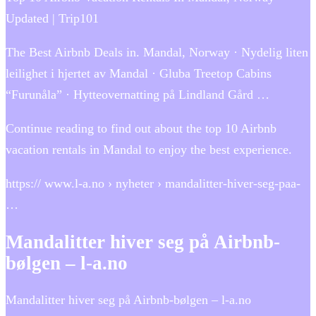
Updated | Trip101
The Best Airbnb Deals in. Mandal, Norway · Nydelig liten
leilighet i hjertet av Mandal · Gluba Treetop Cabins
“Furunåla” · Hytteovernatting på Lindland Gård …
Continue reading to find out about the top 10 Airbnb
vacation rentals in Mandal to enjoy the best experience.
https:// www.l-a.no › nyheter › mandalitter-hiver-seg-paa-
…
Mandalitter hiver seg på Airbnb-
bølgen – l-a.no
Mandalitter hiver seg på Airbnb-bølgen – l-a.no