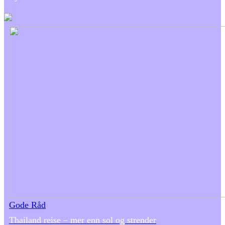
Gode Råd
Thailand reise – mer enn sol og strender